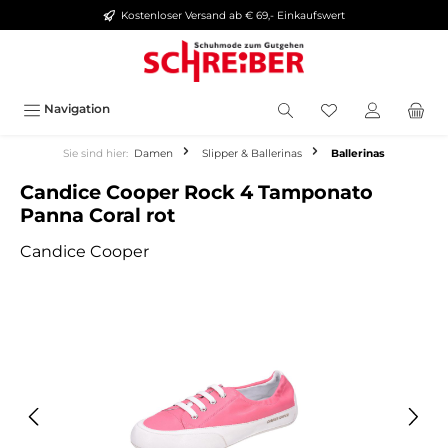
Kostenloser Versand ab € 69,- Einkaufswert
alt springen
Navigation
Sie sind hier:
Damen
Slipper & Ballerinas
Ballerinas
Candice Cooper Rock 4 Tamponato
Panna Coral rot
Candice Cooper
Bildergalerie überspringen