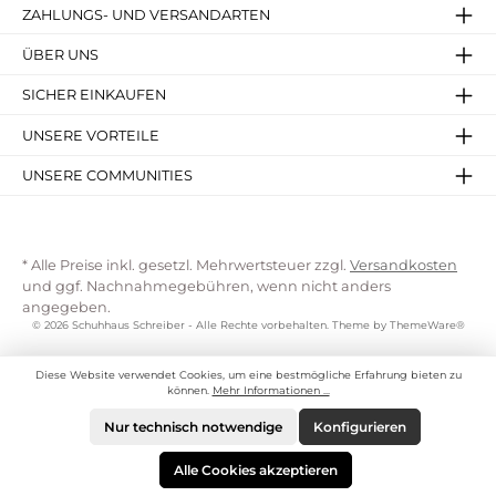
ZAHLUNGS- UND VERSANDARTEN
ÜBER UNS
SICHER EINKAUFEN
UNSERE VORTEILE
UNSERE COMMUNITIES
* Alle Preise inkl. gesetzl. Mehrwertsteuer zzgl.
Versandkosten
und ggf. Nachnahmegebühren, wenn nicht anders
angegeben.
© 2026 Schuhhaus Schreiber - Alle Rechte vorbehalten. Theme by
ThemeWare®
Diese Website verwendet Cookies, um eine bestmögliche Erfahrung bieten zu
können.
Mehr Informationen ...
Nur technisch notwendige
Konfigurieren
Alle Cookies akzeptieren