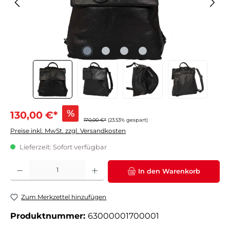
%
130,00 €*
170,00 €*
(23.53% gespart)
Preise inkl. MwSt. zzgl. Versandkosten
Lieferzeit: Sofort verfügbar
Produkt Anzahl: Gib den gewünschten Wert ein oder benutze die Schaltflächen um die 
In den Warenkorb
Zum Merkzettel hinzufügen
Produktnummer:
63000001700001