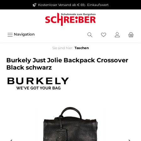
Kostenloser Versand ab € 69,- Einkaufswert
alt springen
Navigation
Sie sind hier:
Taschen
Burkely Just Jolie Backpack Crossover
Black schwarz
Bildergalerie überspringen