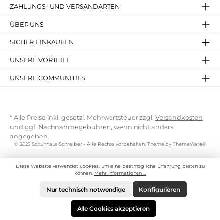
ZAHLUNGS- UND VERSANDARTEN
ÜBER UNS
SICHER EINKAUFEN
UNSERE VORTEILE
UNSERE COMMUNITIES
* Alle Preise inkl. gesetzl. Mehrwertsteuer zzgl.
Versandkosten
und ggf. Nachnahmegebühren, wenn nicht anders
angegeben.
© 2026 Schuhhaus Schreiber - Alle Rechte vorbehalten. Theme by
ThemeWare®
Diese Website verwendet Cookies, um eine bestmögliche Erfahrung bieten zu
können.
Mehr Informationen ...
Nur technisch notwendige
Konfigurieren
Alle Cookies akzeptieren