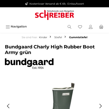
Kostenloser Versand ab € 69,- Einkaufswert
alt springen
Navigation
Sie sind hier:
Kinder
Stiefel
Gummistiefel
Bundgaard Charly High Rubber Boot
Army grün
Bildergalerie überspringen