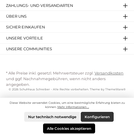
ZAHLUNGS- UND VERSANDARTEN
ÜBER UNS
SICHER EINKAUFEN
UNSERE VORTEILE
UNSERE COMMUNITIES
* Alle Preise inkl. gesetzl. Mehrwertsteuer zzgl.
Versandkosten
und ggf. Nachnahmegebühren, wenn nicht anders
angegeben.
© 2026 Schuhhaus Schreiber - Alle Rechte vorbehalten. Theme by
ThemeWare®
Diese Website verwendet Cookies, um eine bestmögliche Erfahrung bieten zu
können.
Mehr Informationen ...
Nur technisch notwendige
Konfigurieren
Alle Cookies akzeptieren