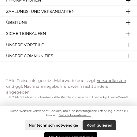
INFORMATIONEN
ZAHLUNGS- UND VERSANDARTEN
ÜBER UNS
SICHER EINKAUFEN
UNSERE VORTEILE
UNSERE COMMUNITIES
* Alle Preise inkl. gesetzl. Mehrwertsteuer zzgl.
Versandkosten
und ggf. Nachnahmegebühren, wenn nicht anders
angegeben.
© 2026 Schuhhaus Schreiber - Alle Rechte vorbehalten. Theme by
ThemeWare®
Diese Website verwendet Cookies, um eine bestmögliche Erfahrung bieten zu
können.
Mehr Informationen ...
Nur technisch notwendige
Konfigurieren