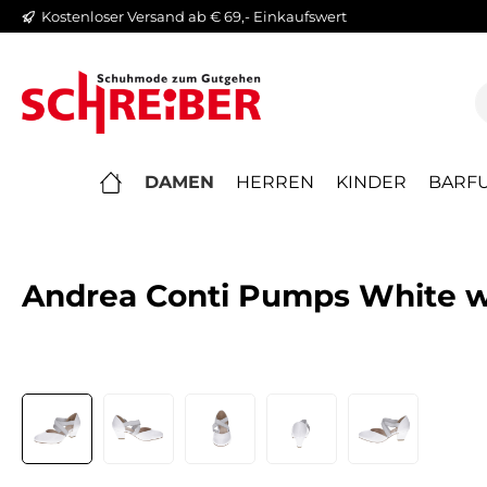
Kostenloser Versand ab € 69,- Einkaufswert
springen
Zur Hauptnavigation springen
DAMEN
HERREN
KINDER
BARFU
Andrea Conti Pumps White 
Bildergalerie überspringen