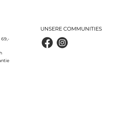
UNSERE COMMUNITIES
 69,-
h
antie