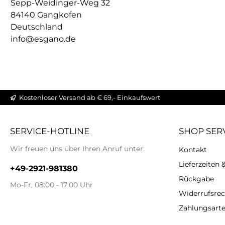
Sepp-Weidinger-Weg 32
84140 Gangkofen
Deutschland
info@esgano.de
Kostenloser Versand ab € 69,- Einkaufswert
SERVICE-HOTLINE
SHOP SER
Wir freuen uns über Ihren Anruf unter:
Kontakt
Lieferzeiten
+49-2921-981380
Rückgabe
Mo-Fr, 08:00 - 17:00 Uhr
Widerrufsrec
Zahlungsart