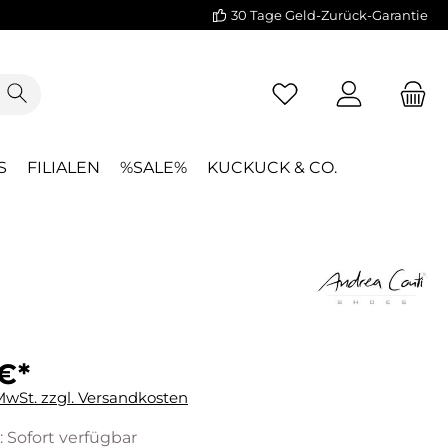
30 Tage Geld-Zurück-Garantie
S
FILIALEN
%SALE%
KUCKUCK & CO.
€*
 MwSt. zzgl. Versandkosten
: Sofort verfügbar