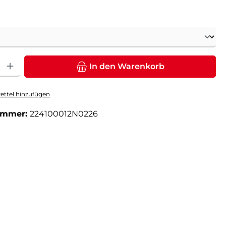
ählen
: Gib den gewünschten Wert ein oder benutze die Schaltflächen um die Anz
In den Warenkorb
ttel hinzufügen
ummer:
224100012N0226