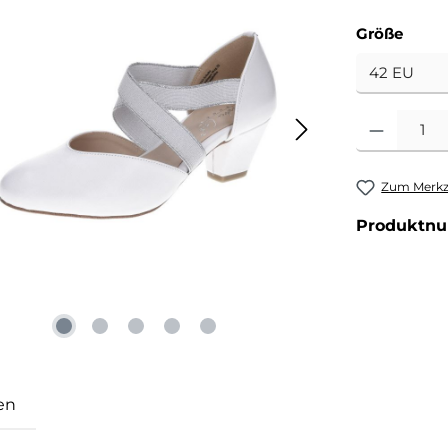
ausw
Größe
Produkt Anzahl
Zum Merkze
Produktn
en